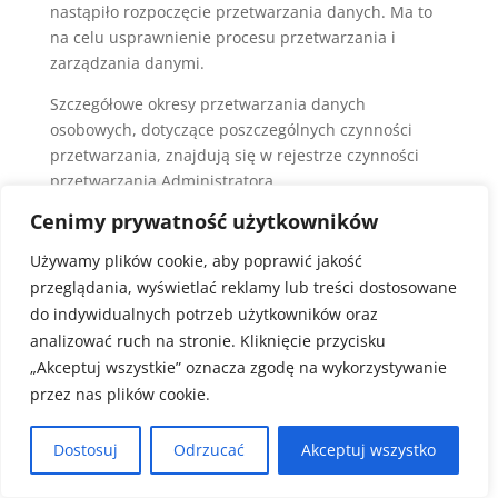
nastąpiło rozpoczęcie przetwarzania danych. Ma to
na celu usprawnienie procesu przetwarzania i
zarządzania danymi.
Szczegółowe okresy przetwarzania danych
osobowych, dotyczące poszczególnych czynności
przetwarzania, znajdują się w rejestrze czynności
przetwarzania Administratora.
Cenimy prywatność użytkowników
LINKI ODSYŁAJĄCE DO
Używamy plików cookie, aby poprawić jakość
INNYCH STRON
przeglądania, wyświetlać reklamy lub treści dostosowane
do indywidualnych potrzeb użytkowników oraz
analizować ruch na stronie. Kliknięcie przycisku
„Akceptuj wszystkie” oznacza zgodę na wykorzystywanie
Na Stronie mogą pojawiać się linki odsyłające do
przez nas plików cookie.
innych stron internetowych. Będą one otwierać się w
nowym oknie przeglądarki lub w tym samym oknie.
Administrator nie odpowiada za treści przekazywane
Dostosuj
Odrzucać
Akceptuj wszystko
przez te strony. Użytkownik zobowiązany jest do