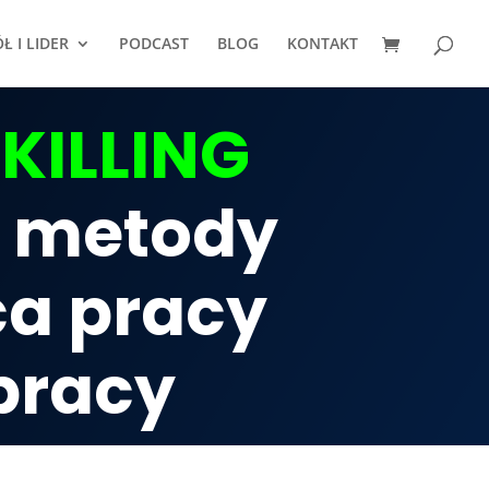
Ł I LIDER
PODCAST
BLOG
KONTAKT
SKILLING
 metody
ca pracy
pracy