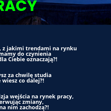
RACY
, z jakimi trendami na rynku
mamy do czynienia
dla Ciebie oznaczają?!
sz za chwilę studia
e wiesz co dalej?!
izja wejścia na rynek pracy,
erwując zmiany,
 na nim zachodzą?!