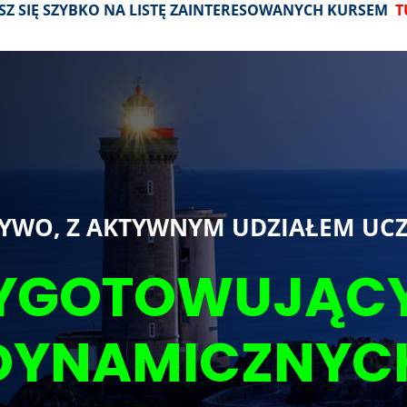
ISZ SIĘ SZYBKO NA LISTĘ ZAINTERESOWANYCH KURSEM
T
ŻYWO, Z AKTYWNYM UDZIAŁEM UC
YGOTOWUJĄC
DYNAMICZNYC