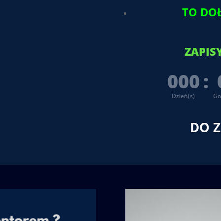
TO DO
ZAPIS
000
:
Dzień(s)
Go
DO Z