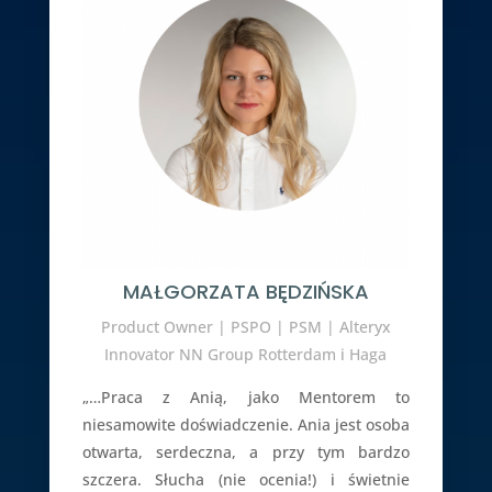
MAŁGORZATA BĘDZIŃSKA
Product Owner | PSPO | PSM | Alteryx
Innovator NN Group Rotterdam i Haga
„…Praca z Anią, jako Mentorem to
niesamowite doświadczenie. Ania jest osoba
otwarta, serdeczna, a przy tym bardzo
szczera. Słucha (nie ocenia!) i świetnie