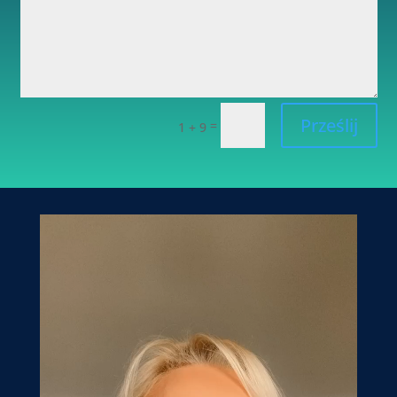
Prześlij
=
1 + 9