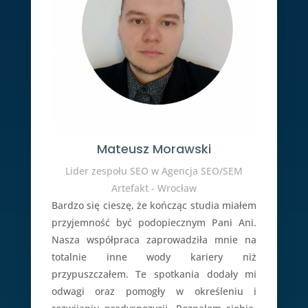
Mateusz Morawski
Lider zespołu SEO w Agencja SEO/SEM
Artefakt - Wrocław
Bardzo się cieszę, że kończąc studia miałem
przyjemność być podopiecznym Pani Ani.
Nasza współpraca zaprowadziła mnie na
totalnie inne wody kariery niż
przypuszczałem. Te spotkania dodały mi
odwagi oraz pomogły w określeniu i