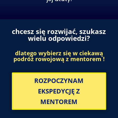
chcesz się rozwijać, szukasz
wielu odpowiedzi?
dlatego wybierz się w ciekawą
podróż rowojową z mentorem !
ROZPOCZYNAM
EKSPEDYCJĘ Z
MENTOREM